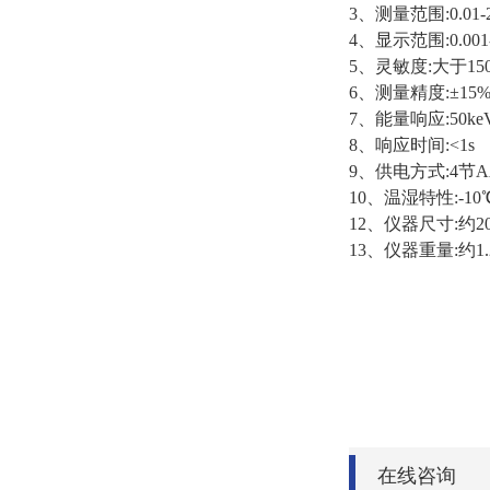
3、
测量范围
:0.01
4、
显示范围
:0.00
5、
灵敏度
:大于1500
6、
测量精度
:±15%
7、
能量响应
:50k
8、
响应时间
:<1s
9、
供电方式
:4节A
10、
温湿特性
:-1
12、
仪器尺寸
:约2
13、
仪器重量
:约1.
在线咨询