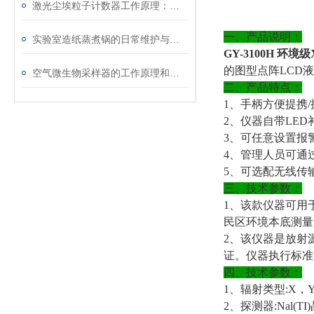
激光尘埃粒子计数器工作原理：光与粒子的“碰撞语言”
一、产品说明：
实验室造纸蒸煮锅的日常维护与保养要点
GY-3100H 环
的图型点阵LCD
空气微生物采样器的工作原理和结构特点
二、产品特点：
1、手柄方便提携
2、仪器自带LE
3、可任意设置报
4、管理人员可通
5、可选配无线传
三、技术参数：
1、该款仪器可用
民区环境本底测量
2、该仪器是放射
证。仪器执行标准是
四、技术参数：
1、
辐射类型
:X，
2、
探测器
:Nal(T