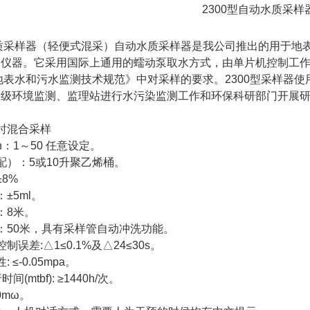
2300型自动水质采样
质采样器（轻便式混采）自动水质采样器是我公司推出的用于地
仪器。它采用国际上通用的蠕动泵取水方式，由单片机控制工作。
2002《地表水和污水监测技术规范》中对采样的要求。2300型采
各级环境监测、监理站进行水污染监测工作和环保科研部门开展
时混合采样
：1～50 任意设定。
配）：5或10升聚乙烯桶。
8%
±5ml。
：8米。
：50米，具有采样管自动冲洗功能。
误差:△1≤0.1%及△24≤30s。
≤-0.05mpa。
(mtbf): ≥1440h/次。
0mω。