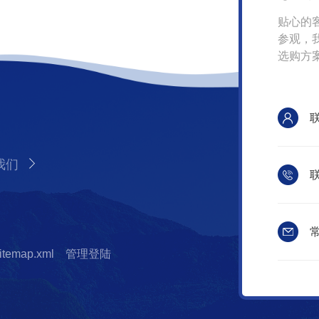
贴心的
参观，
选购方
我们
联
常
itemap.xml
管理登陆