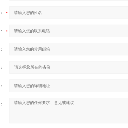
：
：
：
：
：
：