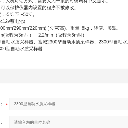
单，人机对话方式，需要人为干预的时侯均有中文提示。
，可以保护仪器内设置的程序不被修改。
-5℃ 至 +50℃。
c12v蓄电池)
0mm′290mm′220mm) (长′宽′高)。重量: 8kg，轻便、美观。
min(吸程为3m时）；2.2/min（吸程为6m时）
型自动水质采样器、盐城2300型自动水质采样器、2300型自动
300型自动水质采样器
：
：