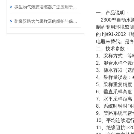
微生物气溶胶溶缩器广泛应用于微生物病原体的研究领域
一、产品说明：
2300型自动水
防爆双路大气采样器的维护与保养指南
制的专用环境监测
的 hj/t91-
电瓶来替代。是
二、技术参数：
1、采样方式：等
2、混合水样个数n
3、储水容器（选
4、采样量误差：±
5、采样重复精度：
6、垂直采样高度
7、水平采样距离
8、系统时钟时间控制
9、管路系统气密性: 
10、平均连续运行时间
11、绝缘阻抗:>2