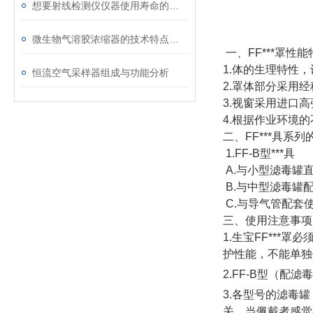
想要射线检测仪仪器使用寿命的到延长，记得遵守以下规范
微生物气溶胶浓缩器的技术特点分享
一、FF***罩性能
1.体的生理特性
恒流空气采样器组成与功能分析
2.罩体部分采用
3.视窗采用进口
4.根据作业环境
二、FF***具系列
1.FF-B型**
A.与小型滤毒罐
B.与中型滤毒罐
C.与导气管配套
三、使用注意事项
1.生宝FF***
护性能，不能单独
2.FF-B型（配
3.各型号的滤毒
关，当佩戴者感觉