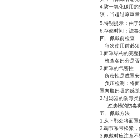
4.防一氧化碳用
较，当超过原重量
5.特别提示：由
6.存储时间：滤毒盒
四、佩戴前检查
每次使用前必须
1.面罩结构的完整
检查各部分是否
2.面罩的气密性
所密性是成罩安
负压检测：将面
罩向脸部吸的感觉
3.过滤器的防毒类
过滤器的防毒类
五、佩戴方法
1.从下鄂处将面
2.调节系带松紧
3.佩戴时应注意