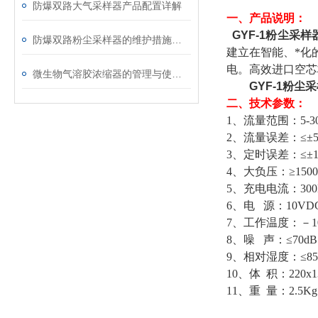
防爆双路大气采样器产品配置详解
一、产品说明：
GYF-1粉尘采样
防爆双路粉尘采样器的维护措施，你确定都知道
建立在智能、*化
电。高效进口空芯
微生物气溶胶浓缩器的管理与使用要点
GYF-1粉尘
二、技术参数：
1、流量范围：5-30L
2、流量误差：≤±
3、定时误差：≤±
4、大负压：≥1500
5、充电电流：300
6、电 源：10VDC
7、工作温度：－1
8、噪 声：≤70dB
9、相对湿度：≤8
10、体 积：220x1
11、重 量：2.5Kg