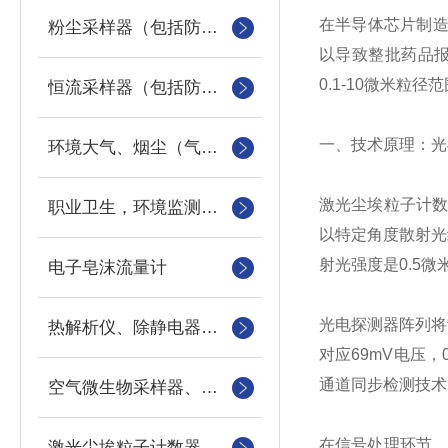
在半导体芯片制造
粉尘采样器（包括防爆）
以导致整批药品
0.1-10微米
恒流采样器（包括防爆）
一、技术原理：光
环境大气、烟尘（气）采样器
激光尘埃粒子计
职业卫生，环境监测采样类耗材
以特定角度散射光
射光强度是0.5微
电子皂沫流量计
光电探测器阵列将
热解析仪、除静电器、恒温恒湿称量设备、分散度测定器
对应69mV电压，
通道同步检测技术
空气微生物采样器、室内可吸入颗粒物采样器、真空箱气袋采样器
在信号处理环节，
激光尘埃粒子计数器、浮游菌采样器、采样机器人