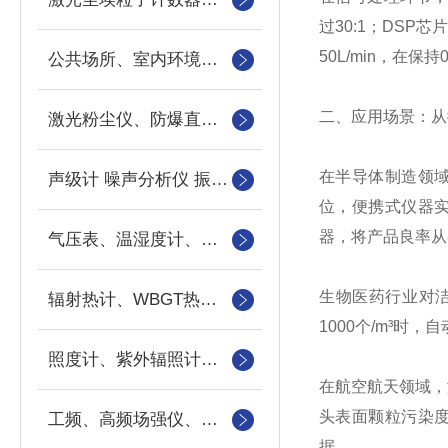
过30:1；DS
50L/min，在
公共场所、室内环境检测箱
二、应用场景：从
激光粉尘仪、防爆直读粉尘检测仪
在半导体制造领
声级计 噪声分析仪 振动仪
位，便携式仪器实
器，将产品良率从
气压表、温湿度计、风速仪、风量罩
生物医药行业对
辐射热计、WBGT热指数仪
1000个/m³时
照度计、紫外辐照计亮度计
在航空航天领域，
头表面颗粒污染度
工频、高频场强仪、超高频场强仪、微波漏能检测仪
据。