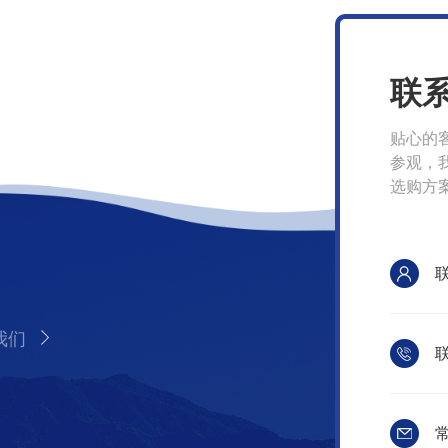
联
贴心的
参观，
选购方
我们
联
常