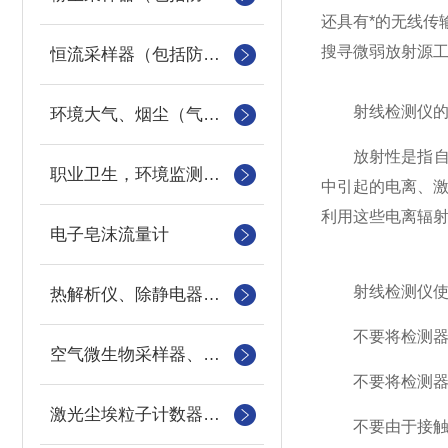
还具有*的无线
搜寻微弱放射源
恒流采样器（包括防爆）
射线检测仪的
环境大气、烟尘（气）采样器
放射性是指自发
职业卫生，环境监测采样类耗材
中引起的电离、激
利用这些电离辐
电子皂沫流量计
射线检测仪使
热解析仪、除静电器、恒温恒湿称量设备、分散度测定器
不要将检测器放
空气微生物采样器、室内可吸入颗粒物采样器、真空箱气袋采样器
不要将检测器放在
激光尘埃粒子计数器、浮游菌采样器、采样机器人
不要由于接触放