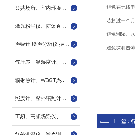
避免在无线电波
公共场所、室内环境检测箱
若超过一个月不
激光粉尘仪、防爆直读粉尘检测仪
避免潮湿。水会
声级计 噪声分析仪 振动仪
避免探测器薄片
气压表、温湿度计、风速仪、风量罩
辐射热计、WBGT热指数仪
照度计、紫外辐照计亮度计
工频、高频场强仪、超高频场强仪、微波漏能检测仪
上一篇：
红外测温仪、激光测距仪、测烟望远镜